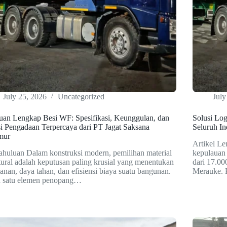
July 25, 2026
Uncategorized
July
uan Lengkap Besi WF: Spesifikasi, Keunggulan, dan
Solusi Log
i Pengadaan Terpercaya dari PT Jagat Saksana
Seluruh In
mur
Artikel Le
huluan Dalam konstruksi modern, pemilihan material
kepulauan 
tural adalah keputusan paling krusial yang menentukan
dari 17.0
nan, daya tahan, dan efisiensi biaya suatu bangunan.
Merauke. 
h satu elemen penopang…