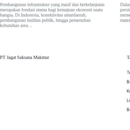
Pembangunan infrastruktur yang masif dan berkelanjutan
Dala
merupakan fondasi utama bagi kemajuan ekonomi suatu
presi
bangsa. Di Indonesia, konektivitas antardaerah,
memeg
pembangunan fasilitas publik, hingga pemenuhan
mater
kebutuhan area…
PT Jagat Saksana Makmur
T
T
B
K
L
B