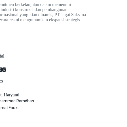
omitmen berkelanjutan dalam memenuhi
industri konstruksi dan pembangunan
tur nasional yang kian dinamis, PT Jagat Saksana
cara resmi mengumumkan ekspansi strategis
a.…
ial
es
ti Haryanti
hammad Ramdhan
mat Fauzi