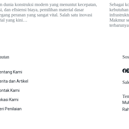
m dunia konstruksi modern yang menuntut kecepatan,
Sebagai k
si, dan efisiensi biaya, pemilihan material dasar
kebutuhan 
ang peranan yang sangat vital. Salah satu inovasi
infrastruk
ial yang kini…
Makmur se
terbaruny
autan
Sos
entang Kami
erita dan Artikel
Sal
ontak Kami
Ten
okasi Kami
Mu
eri Penilaian
Rah