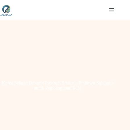
Skip
to
content
Korea Selatan Dukung Program Strategis Prabowo Subianto
untuk Pembangunan IKN